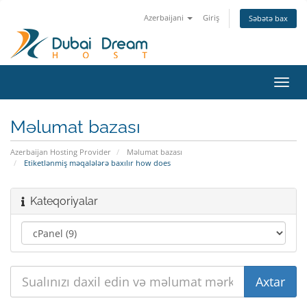
Azerbaijani
Giriş
Səbətə bax
Naviq
keçid
Məlumat bazası
Azerbaijan Hosting Provider
Məlumat bazası
Etiketlənmiş məqalələrə baxılır how does
Kateqoriyalar