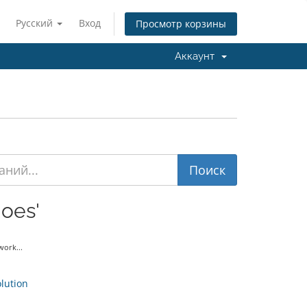
Русский
Вход
Просмотр корзины
Аккаунт
oes'
ork...
ution