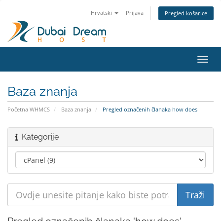
Hrvatski
Prijava
Pregled košarice
Preba
navig
Baza znanja
Početna WHMCS
Baza znanja
Pregled označenih članaka how does
Kategorije