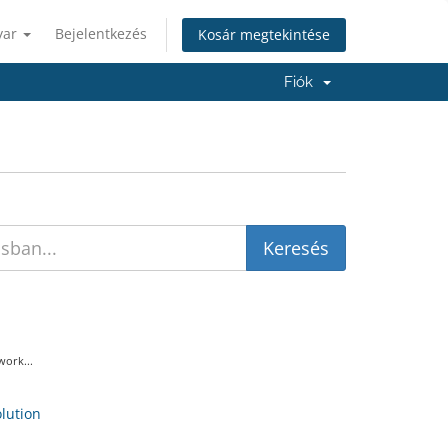
yar
Bejelentkezés
Kosár megtekintése
Fiók
ork...
ution