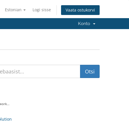
Estonian
Logi sisse
Vaata ostukorvi
Konto
ork...
ution